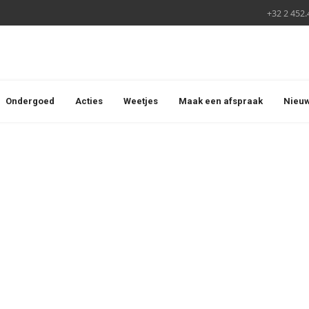
+32 2 452.
Ondergoed
Acties
Weetjes
Maak een afspraak
Nieuw