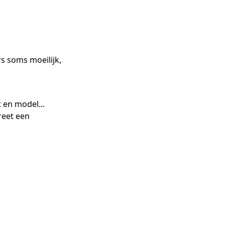
s soms moeilijk,
 en model...
reet een