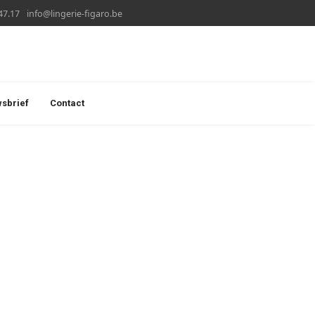
47.17
info@lingerie-figaro.be
sbrief
Contact